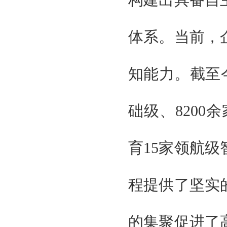
构建出具备自
国际科学技术部
国家商务部
体系。当前，
国家发改委
广东省人民政府
广州智能装备制造协会
知能力。截至今
台湾智能制造工业工会
广东制造协会
广东智能制造协会
础级、8200
组织单位
大湾区智能制造装备展组委会
北京京京国际展览有限公司
育15家领航
贯辉会展（上海）有限公司
特邀单位
国家工业信息化部
程提供了坚实
国际科学技术部
国家商务部
国家发改委
的集聚促进了
广东省人民政府